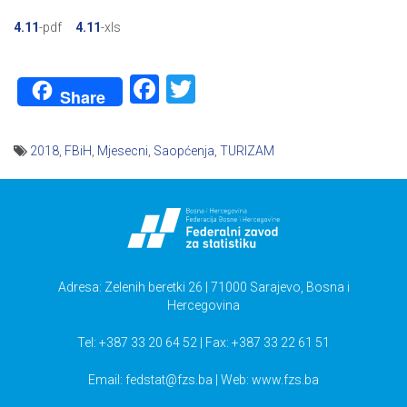
4.11
-pdf
4.11
-xls
Facebook
Twitter
Share
2018
,
FBiH
,
Mjesecni
,
Saopćenja
,
TURIZAM
Navigacija
članaka
Adresa: Zelenih beretki 26 | 71000 Sarajevo, Bosna i
Hercegovina
Tel: +387 33 20 64 52 | Fax: +387 33 22 61 51
Email:
fedstat@fzs.ba
| Web: www.fzs.ba