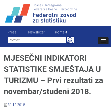
Skip
to
content
Press
Newsletter
Kontakt
Search
for:
MJESEČNI INDIKATORI
STATISTIKE SMJEŠTAJA U
TURIZMU – Prvi rezultati za
novembar/studeni 2018.
31.12.2018