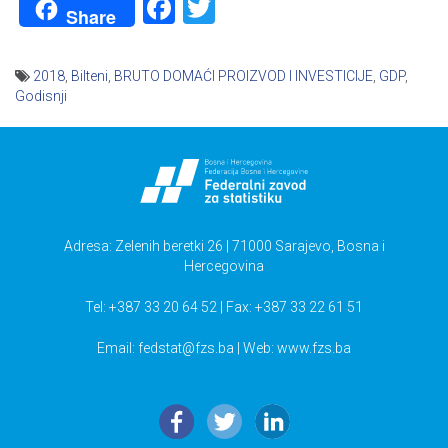
Facebook
Twitter
Share
2018
,
Bilteni
,
BRUTO DOMAĆI PROIZVOD I INVESTICIJE
,
GDP
,
Godisnji
Navigacija
članaka
Adresa: Zelenih beretki 26 | 71000 Sarajevo, Bosna i
Hercegovina
Tel: +387 33 20 64 52 | Fax: +387 33 22 61 51
Email:
fedstat@fzs.ba
| Web: www.fzs.ba