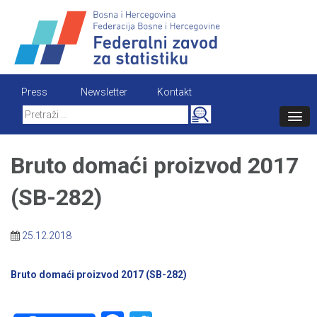
Skip
to
content
Press
Newsletter
Kontakt
Search
for:
Bruto domaći proizvod 2017
(SB-282)
25.12.2018
Bruto domaći proizvod 2017 (SB-282)