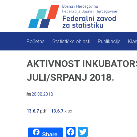
Skip
to
content
Početna
Statističke oblasti
Publikacije
Klas
AKTIVNOST INKUBATORS
JULI/SRPANJ 2018.
28.08.2018
13.6.7
-pdf
13.6.7
-xlsx
Facebook
Twitter
Share