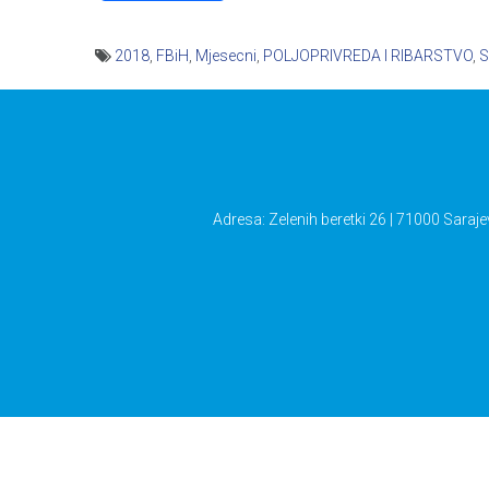
2018
,
FBiH
,
Mjesecni
,
POLJOPRIVREDA I RIBARSTVO
,
S
Navigacija
članaka
Adresa: Zelenih beretki 26 | 71000 Saraje