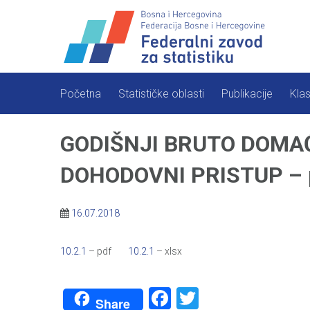
Skip
to
content
Početna
Statističke oblasti
Publikacije
Klas
GODIŠNJI BRUTO DOMAĆ
DOHODOVNI PRISTUP – pr
16.07.2018
10.2.1
– pdf
10.2.1
– xlsx
Facebook
Twitter
Share