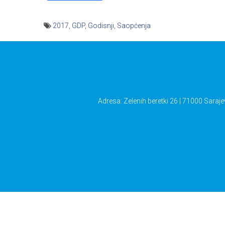
2017
,
GDP
,
Godisnji
,
Saopćenja
Navigacija
članaka
Adresa: Zelenih beretki 26 | 71000 Saraje