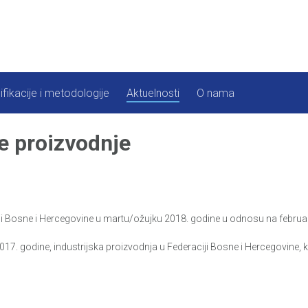
ifikacije i metodologije
Aktuelnosti
O nama
e proizvodnje
i Bosne i Hercegovine u martu/ožujku 2018. godine u odnosu na februar/
. godine, industrijska proizvodnja u Federaciji Bosne i Hercegovine, ka