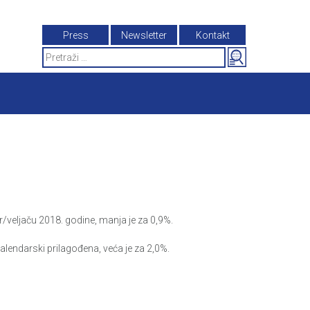
Press
Newsletter
Kontakt
Search
for:
veljaču 2018. godine, manja je za 0,9%.
lendarski prilagođena, veća je za 2,0%.