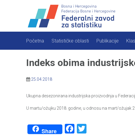
Skip
to
content
Početna
Statističke oblasti
Publikacije
Klas
Indeks obima industrijsk
25.04.2018
Ukupna desezonirana industrijska proizvodnja u Federacij
U martu/ožujku 2018. godine, u odnosu na mart/ožujak 2017
Facebook
Twitter
Share