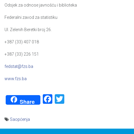
Odsjek za odnose javnošću i biblioteka
Federalni zavod za statistiku
Ul. Zelenih Beretki broj 26.
+387 (33) 407 018
+387 (33) 226 151
fedstat@fzs.ba
www.fzs.ba
Facebook
Twitter
Share
Saopćenja
Navigacija