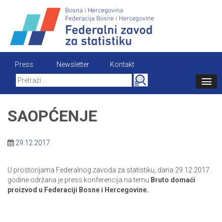
Skip
to
content
Press
Newsletter
Kontakt
Search
for:
SAOPĆENJE
29.12.2017
U prostorijama Federalnog zavoda za statistiku, dana 29.12.2017.
godine održana je press konferencija na temu
Bruto domaći
proizvod u Federaciji Bosne i Hercegovine.