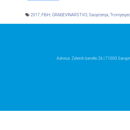
2017
,
FBiH
,
GRAĐEVINARSTVO
,
Saopćenja
,
Tromjesjec
Navigacija
članaka
Adresa: Zelenih beretki 26 | 71000 Saraje