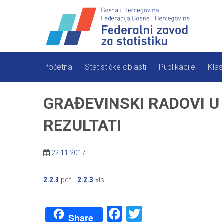
Skip
to
content
Početna
Statističke oblasti
Publikacije
Klas
GRAĐEVINSKI RADOVI U 
REZULTATI
22.11.2017
2.2.3
-pdf
2.2.3
-xls
Facebook
Twitter
Share