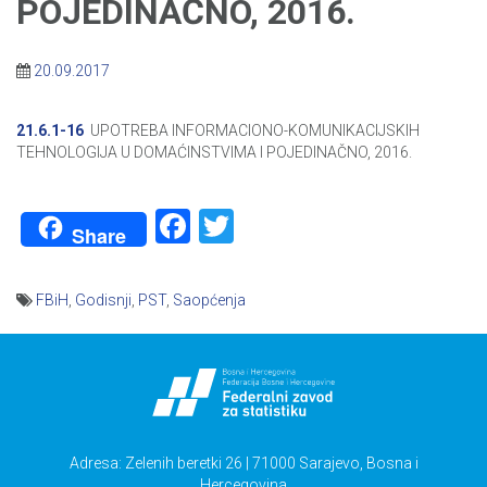
POJEDINAČNO, 2016.
20.09.2017
21.6.1-16
UPOTREBA INFORMACIONO-KOMUNIKACIJSKIH
TEHNOLOGIJA U DOMAĆINSTVIMA I POJEDINAČNO, 2016.
Facebook
Twitter
Share
FBiH
,
Godisnji
,
PST
,
Saopćenja
Navigacija
članaka
Adresa: Zelenih beretki 26 | 71000 Sarajevo, Bosna i
Hercegovina