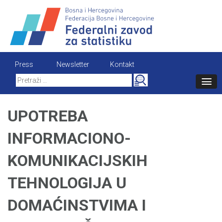
Skip
to
content
Press
Newsletter
Kontakt
Search
for:
UPOTREBA
INFORMACIONO-
KOMUNIKACIJSKIH
TEHNOLOGIJA U
DOMAĆINSTVIMA I