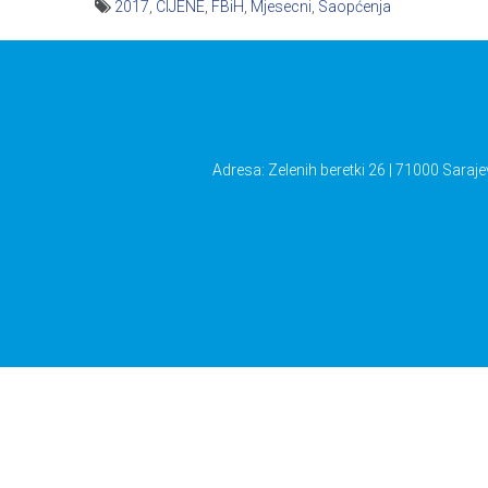
2017
,
CIJENE
,
FBiH
,
Mjesecni
,
Saopćenja
Navigacija
članaka
Adresa: Zelenih beretki 26 | 71000 Saraje