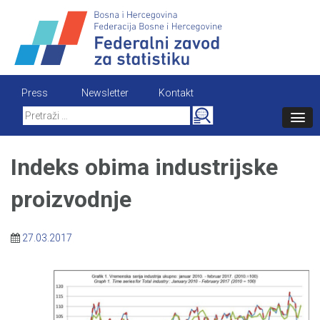
Skip
to
content
Press
Newsletter
Kontakt
Search
for:
Indeks obima industrijske
proizvodnje
27.03.2017