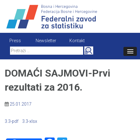
Skip
to
content
Press
Newsletter
Kontakt
Search
for:
DOMAĆI SAJMOVI-Prvi
rezultati za 2016.
25.01.2017
3.3-pdf
3.3-xlsx