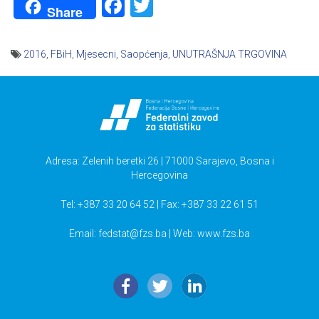
Facebook
Twitter
Share
2016
,
FBiH
,
Mjesecni
,
Saopćenja
,
UNUTRAŠNJA TRGOVINA
Navigacija
članaka
Adresa: Zelenih beretki 26 | 71000 Sarajevo, Bosna i
Hercegovina
Tel: +387 33 20 64 52 | Fax: +387 33 22 61 51
Email:
fedstat@fzs.ba
| Web: www.fzs.ba