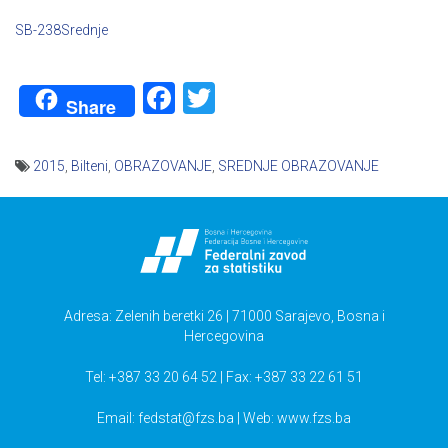
SB-238Srednje
Facebook
Twitter
Share
2015
,
Bilteni
,
OBRAZOVANJE
,
SREDNJE OBRAZOVANJE
Navigacija
članaka
Adresa: Zelenih beretki 26 | 71000 Sarajevo, Bosna i
Hercegovina
Tel: +387 33 20 64 52 | Fax: +387 33 22 61 51
Email:
fedstat@fzs.ba
| Web: www.fzs.ba