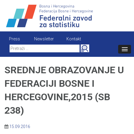
Skip
to
content
Press
Newsletter
Kontakt
Search
for:
SREDNJE OBRAZOVANJE U
FEDERACIJI BOSNE I
HERCEGOVINE,2015 (SB
238)
15.09.2016