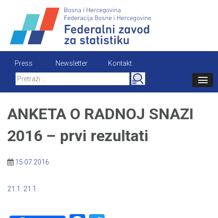
Skip
to
content
Press
Newsletter
Kontakt
Search
for:
ANKETA O RADNOJ SNAZI
2016 – prvi rezultati
15.07.2016
21.1.
21.1.