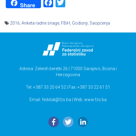
Facebook
Twitter
Share
2016
,
Anketa radne snage
,
FBiH
,
Godisnji
,
Saopćenja
Navigacija
članaka
Adresa: Zelenih beretki 26 | 71000 Sarajevo, Bosna i
Hercegovina
Tel: +387 33 20 64 52 | Fax: +387 33 22 61 51
Email:
fedstat@fzs.ba
| Web: www.fzs.ba