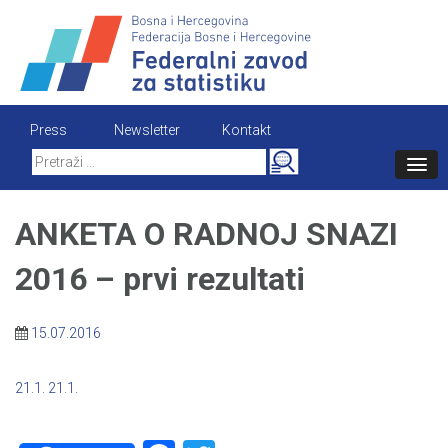
Skip
to
content
Press
Newsletter
Kontakt
Search
for:
ANKETA O RADNOJ SNAZI
2016 – prvi rezultati
15.07.2016
21.1.
21.1.