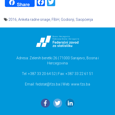
Facebook
Twitter
Share
2016
,
Anketa radne snage
,
FBiH
,
Godisnji
,
Saopćenja
Navigacija
članaka
Adresa: Zelenih beretki 26 | 71000 Sarajevo, Bosna i
Hercegovina
Tel: +387 33 20 64 52 | Fax: +387 33 22 61 51
Email:
fedstat@fzs.ba
| Web: www.fzs.ba