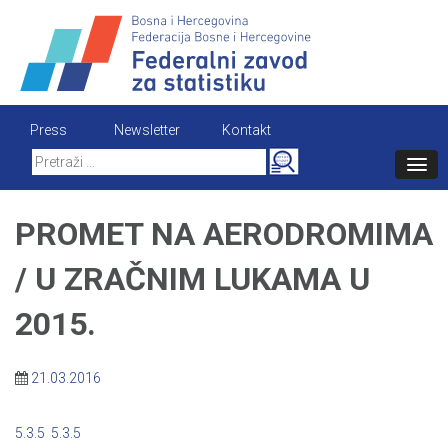
Skip
to
content
Press
Newsletter
Kontakt
Search
for:
PROMET NA AERODROMIMA
/ U ZRAČNIM LUKAMA U
2015.
21.03.2016
5.3.5
5.3.5