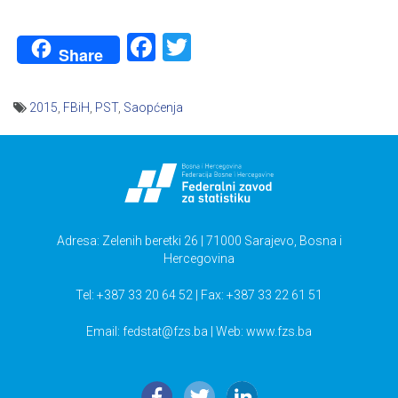
Facebook
Twitter
Share
2015
,
FBiH
,
PST
,
Saopćenja
Navigacija
članaka
Adresa: Zelenih beretki 26 | 71000 Sarajevo, Bosna i
Hercegovina
Tel: +387 33 20 64 52 | Fax: +387 33 22 61 51
Email:
fedstat@fzs.ba
| Web: www.fzs.ba