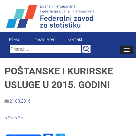
Skip
to
content
Press
Newsletter
Kontakt
Search
for:
POŠTANSKE I KURIRSKE
USLUGE U 2015. GODINI
21.03.2016
5.2.5
5.2.5