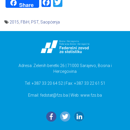
Facebook
Twitter
Share
2015
,
FBiH
,
PST
,
Saopćenja
Navigacija
članaka
Adresa: Zelenih beretki 26 | 71000 Sarajevo, Bosna i
Hercegovina
Tel: +387 33 20 64 52 | Fax: +387 33 22 61 51
Email:
fedstat@fzs.ba
| Web: www.fzs.ba