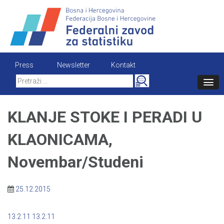
Skip
to
content
Press
Newsletter
Kontakt
Search
for:
KLANJE STOKE I PERADI U
KLAONICAMA,
Novembar/Studeni
25.12.2015
13.2.11
13.2.11