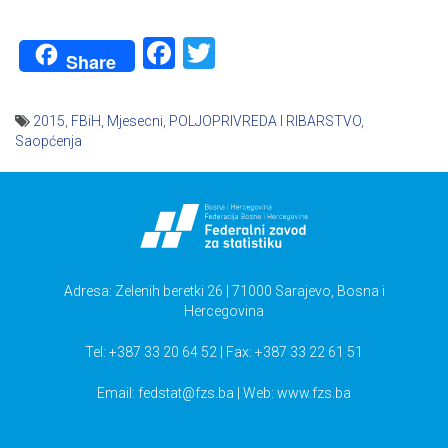
Facebook
Twitter
Share
2015
,
FBiH
,
Mjesecni
,
POLJOPRIVREDA I RIBARSTVO
,
Saopćenja
Navigacija
članaka
Adresa: Zelenih beretki 26 | 71000 Sarajevo, Bosna i
Hercegovina
Tel: +387 33 20 64 52 | Fax: +387 33 22 61 51
Email:
fedstat@fzs.ba
| Web: www.fzs.ba