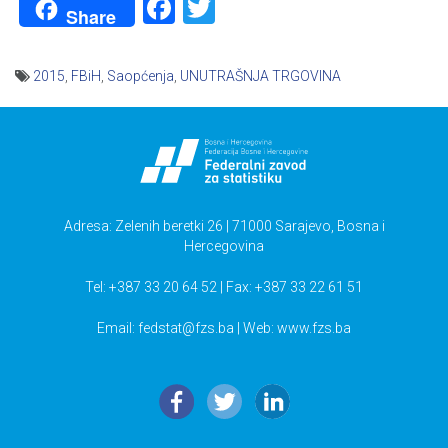
Facebook
Twitter
Share
2015
,
FBiH
,
Saopćenja
,
UNUTRAŠNJA TRGOVINA
Navigacija
članaka
Adresa: Zelenih beretki 26 | 71000 Sarajevo, Bosna i
Hercegovina
Tel: +387 33 20 64 52 | Fax: +387 33 22 61 51
Email:
fedstat@fzs.ba
| Web: www.fzs.ba