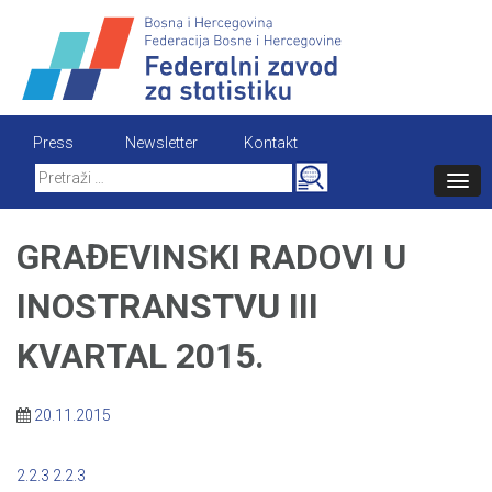
Skip
to
content
Press
Newsletter
Kontakt
Search
for:
GRAĐEVINSKI RADOVI U
INOSTRANSTVU III
KVARTAL 2015.
20.11.2015
2.2.3
2.2.3