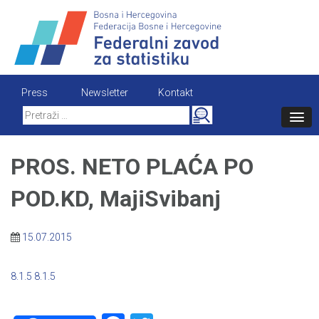
Skip
to
content
Press
Newsletter
Kontakt
Search
for:
PROS. NETO PLAĆA PO
POD.KD, MajiSvibanj
15.07.2015
8.1.5
8.1.5