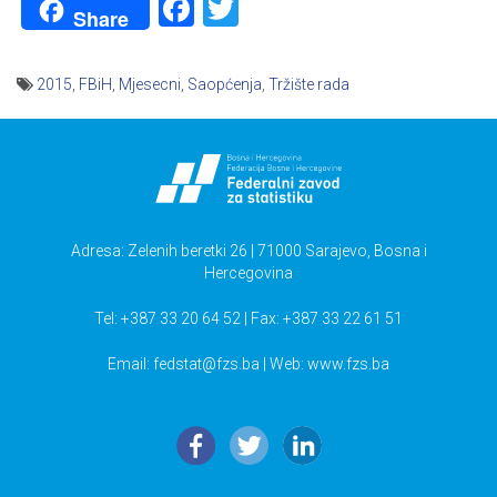
Facebook
Twitter
Share
2015
,
FBiH
,
Mjesecni
,
Saopćenja
,
Tržište rada
Navigacija
članaka
Adresa: Zelenih beretki 26 | 71000 Sarajevo, Bosna i
Hercegovina
Tel: +387 33 20 64 52 | Fax: +387 33 22 61 51
Email:
fedstat@fzs.ba
| Web: www.fzs.ba