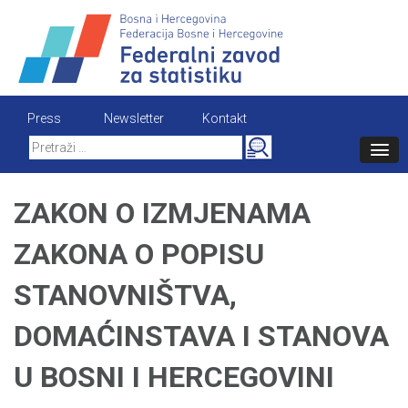
Skip
to
content
Press
Newsletter
Kontakt
Search
for:
ZAKON O IZMJENAMA
ZAKONA O POPISU
STANOVNIŠTVA,
DOMAĆINSTAVA I STANOVA
U BOSNI I HERCEGOVINI