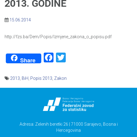
2013. GODINE
15.06.2014
http://fzs.ba/Dem/Popis/Izmjene_zakona_o_popisu.pdf
Facebook
Twitter
Share
2013
,
BiH
,
Popis 2013
,
Zakon
Navigacija
članaka
Adresa: Zelenih beretki 26 | 71000 Sarajevo, Bosna i
Hercegovina