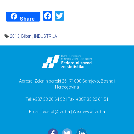
Facebook
Twitter
Share
2013
,
Bilteni
,
INDUSTRIJA
Navigacija
članaka
Adresa: Zelenih beretki 26 | 71000 Sarajevo, Bosna i
Hercegovina
Tel: +387 33 20 64 52 | Fax: +387 33 22 61 51
Email:
fedstat@fzs.ba
| Web: www.fzs.ba