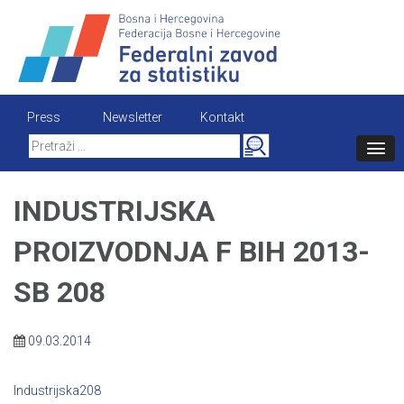
Skip
to
content
Press
Newsletter
Kontakt
Search
for:
INDUSTRIJSKA
PROIZVODNJA F BIH 2013-
SB 208
09.03.2014
Industrijska208