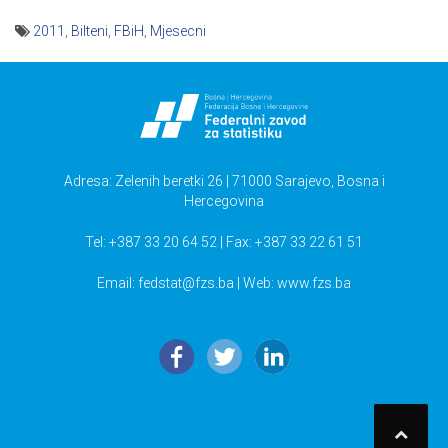
2011
,
Bilteni
,
FBiH
,
Mjesecni
Navigacija
članaka
Adresa: Zelenih beretki 26 | 71000 Sarajevo, Bosna i
Hercegovina
Tel: +387 33 20 64 52 | Fax: +387 33 22 61 51
Email:
fedstat@fzs.ba
| Web: www.fzs.ba