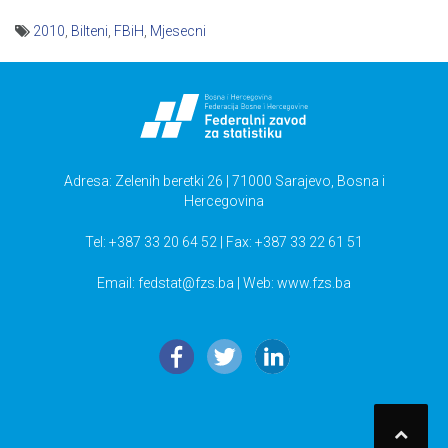
2010
,
Bilteni
,
FBiH
,
Mjesecni
Navigacija
članaka
Adresa: Zelenih beretki 26 | 71000 Sarajevo, Bosna i
Hercegovina
Tel: +387 33 20 64 52 | Fax: +387 33 22 61 51
Email:
fedstat@fzs.ba
| Web: www.fzs.ba