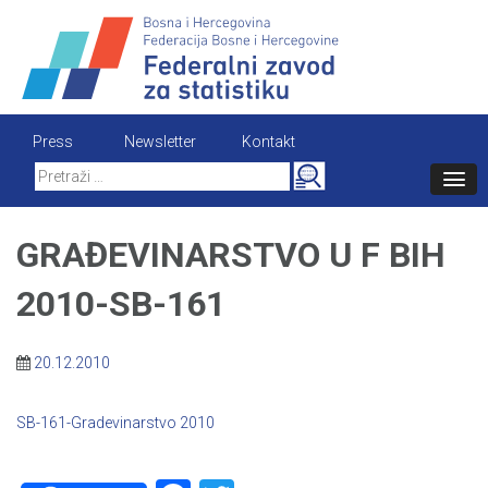
Skip
to
content
Press
Newsletter
Kontakt
Search
for:
GRAĐEVINARSTVO U F BIH
2010-SB-161
20.12.2010
SB-161-Gradevinarstvo 2010