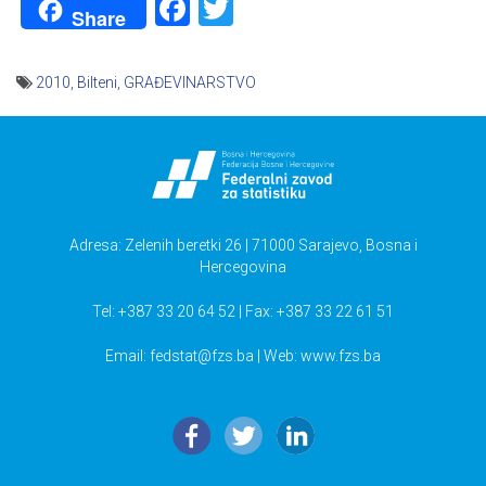
Facebook
Twitter
Share
2010
,
Bilteni
,
GRAĐEVINARSTVO
Navigacija
članaka
Adresa: Zelenih beretki 26 | 71000 Sarajevo, Bosna i
Hercegovina
Tel: +387 33 20 64 52 | Fax: +387 33 22 61 51
Email:
fedstat@fzs.ba
| Web: www.fzs.ba