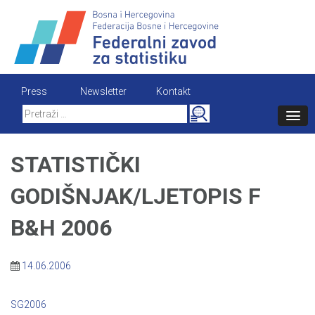
Skip
to
content
Press
Newsletter
Kontakt
Search
for:
STATISTIČKI
GODIŠNJAK/LJETOPIS F
B&H 2006
14.06.2006
SG2006