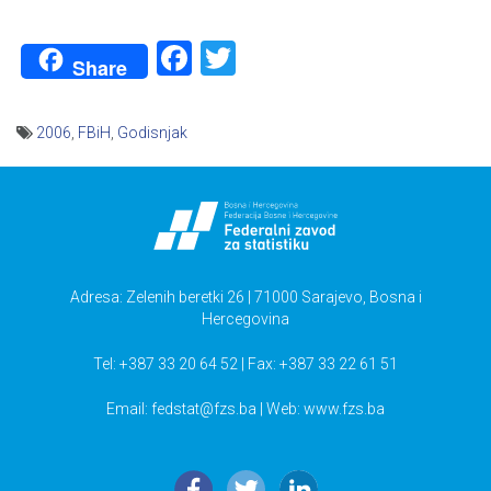
Facebook
Twitter
Share
2006
,
FBiH
,
Godisnjak
Navigacija
članaka
Adresa: Zelenih beretki 26 | 71000 Sarajevo, Bosna i
Hercegovina
Tel: +387 33 20 64 52 | Fax: +387 33 22 61 51
Email:
fedstat@fzs.ba
| Web: www.fzs.ba