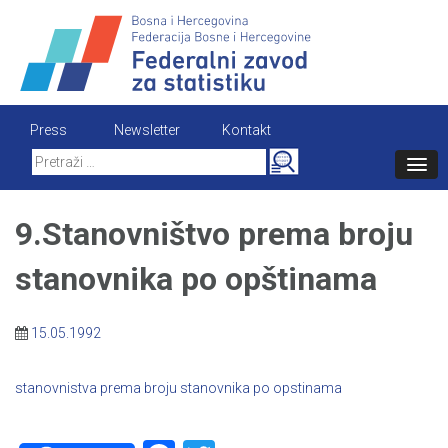
Skip
to
content
Press
Newsletter
Kontakt
Search
for:
9.Stanovništvo prema broju
stanovnika po opštinama
15.05.1992
stanovnistva prema broju stanovnika po opstinama