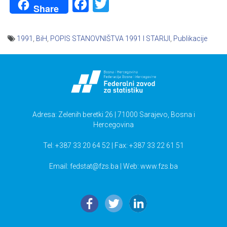
Facebook
Twitter
Share
1991
,
BiH
,
POPIS STANOVNIŠTVA 1991 I STARIJI
,
Publikacije
Navigacija
članaka
Adresa: Zelenih beretki 26 | 71000 Sarajevo, Bosna i
Hercegovina
Tel: +387 33 20 64 52 | Fax: +387 33 22 61 51
Email:
fedstat@fzs.ba
| Web: www.fzs.ba