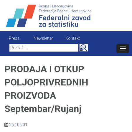
Skip
to
content
Press
Newsletter
Kontakt
Search
for:
PRODAJA I OTKUP
POLJOPRIVREDNIH
PROIZVODA
Septembar/Rujanj
26.10.201