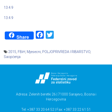
13.4.9
13.4.9
Facebook
Twitter
Share
2015
,
FBiH
,
Mjesecni
,
POLJOPRIVREDA I RIBARSTVO
,
Saopćenja
Navigacija
članaka
Adresa: Zelenih beretki 26 | 71000 Sarajevo, Bosna i
Hercegovina
Tel: +387 33 20 64 52 | Fax: +387 33 22 61 51