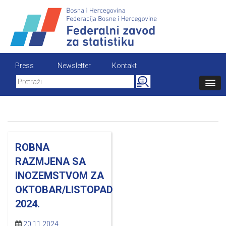
Skip
to
content
Press
Newsletter
Kontakt
Search
for:
ROBNA
RAZMJENA SA
INOZEMSTVOM ZA
OKTOBAR/LISTOPAD
2024.
20.11.2024