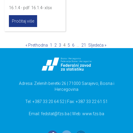
16.1.4 - pdf 16.1.4- xlsx
Pročitaj više
« Prethodna
1
2
3
4
5
6
…
21
Sljedeća »
Adresa: Zelenih beretki 26 | 71000 Sarajevo, Bosna i
Hercegovina
Tel: +387 33 20 64 52 | Fax: +387 33 22 61 51
Email:
fedstat@fzs.ba
| Web: www.fzs.ba