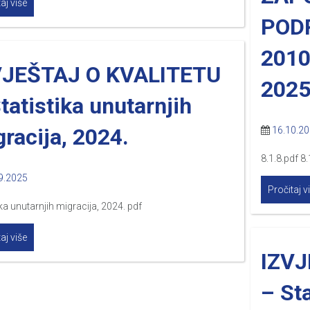
aj više
POD
201
VJEŠTAJ O KVALITETU
2025
tatistika unutarnjih
racija, 2024.
16.10.2
8.1.8.pdf 8.
9.2025
Pročitaj v
ika unutarnjih migracija, 2024. pdf
aj više
IZVJ
– St