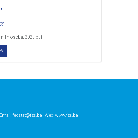
.
025
umrlih osoba, 2023 pdf
iše
 Email:
fedstat@fzs.ba
| Web: www.fzs.ba