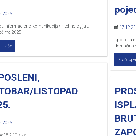
poje
2.2025
ba informaciono-komunikacijskih tehnologija u
17.12.2
ećima 2025.
Upotreba i
aj više
domaćinstv
Pročitaj v
POSLENI,
TOBAR/LISTOPAD
PRO
25.
ISPL
BRU
2.2025
ZAP
pdf 8.2.10.xlsx