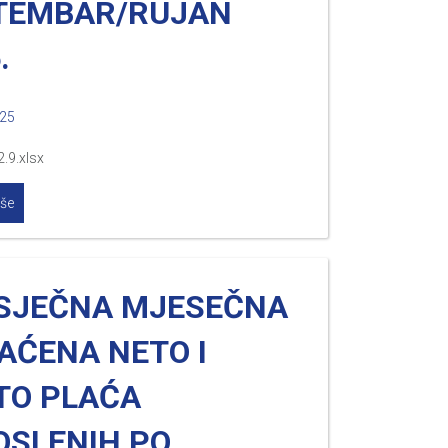
TEMBAR/RUJAN
.
025
2.9.xlsx
iše
SJEČNA MJESEČNA
AĆENA NETO I
TO PLAĆA
OSLENIH PO