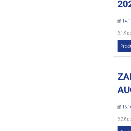
20
14.1
8.1.9.pd
Pročit
ZA
AU
16.1
8.2.8.pd