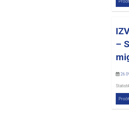
Pročit
IZ
– S
mig
26.0
Statist
Pročit