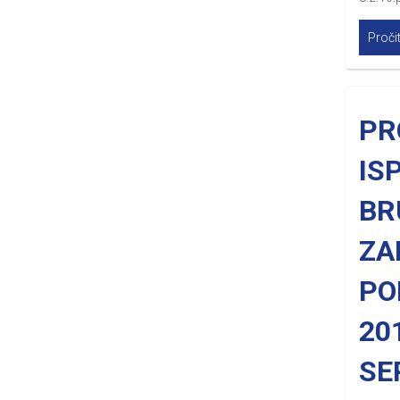
Pročit
PR
IS
BR
ZA
PO
20
SE