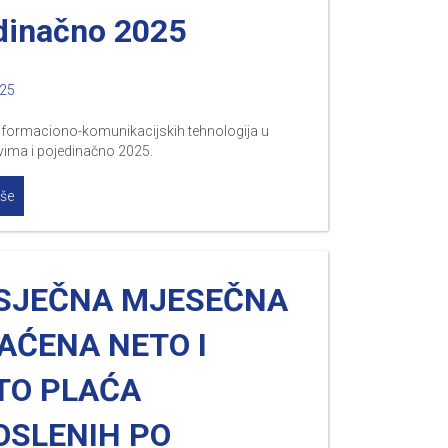
dinačno 2025
025
nformaciono-komunikacijskih tehnologija u
ima i pojedinačno 2025.
iše
SJEČNA MJESEČNA
AĆENA NETO I
TO PLAĆA
OSLENIH PO