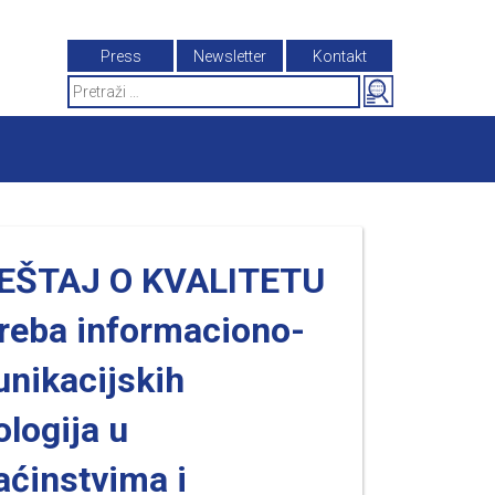
Press
Newsletter
Kontakt
Search
for:
EŠTAJ O KVALITETU
reba informaciono-
nikacijskih
ologija u
ćinstvima i