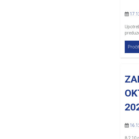
17.1
Upotre
preduz
Pročit
ZA
OK
20
16.1
8.2.10.