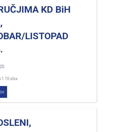
RUČJIMA KD BiH
,
OBAR/LISTOPAD
.
025
8.1.10.xlsx
iše
SLENI,