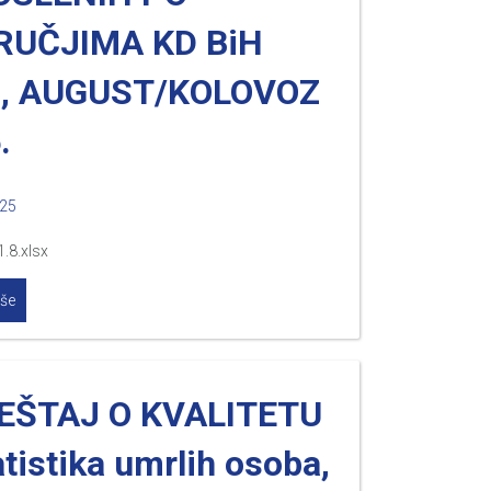
RUČJIMA KD BiH
0, AUGUST/KOLOVOZ
.
025
1.8.xlsx
iše
EŠTAJ O KVALITETU
atistika umrlih osoba,