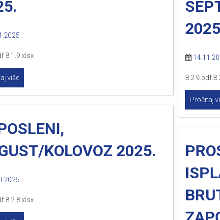
25.
SEP
2025
1.2025
f 8.1.9.xlsx
14.11.2
aj više
8.2.9.pdf 8.
Pročitaj v
POSLENI,
GUST/KOLOVOZ 2025.
PRO
ISPL
0.2025
BRU
f 8.2.8.xlsx
ZAP