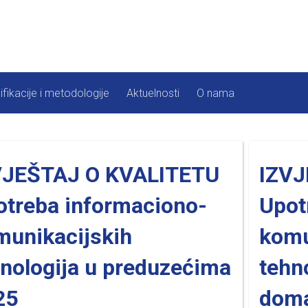
ifikacije i metodologije
Aktuelnosti
O nama
VJEŠTAJ O KVALITETU
IZVJ
otreba informaciono-
Upot
munikacijskih
komu
nologija u preduzećima
tehn
25
doma