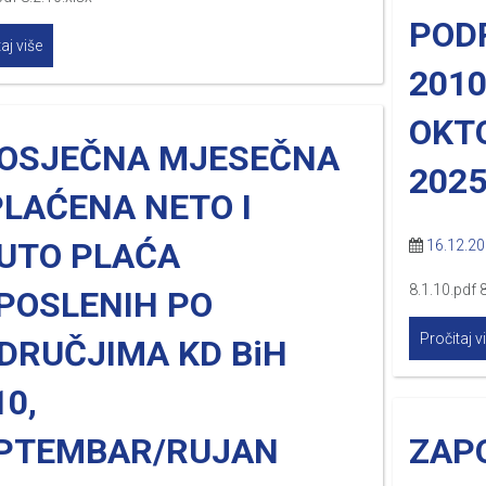
POD
aj više
2010
OKT
OSJEČNA MJESEČNA
2025
PLAĆENA NETO I
UTO PLAĆA
16.12.2
8.1.10.pdf 
POSLENIH PO
Pročitaj v
DRUČJIMA KD BiH
10,
PTEMBAR/RUJAN
ZAPO