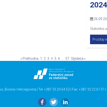
2024
26.09.2
Statistika 
Pročitaj v
« Prethodna
1
2
3
4
5
6
…
57
Sljedeća »
vo, Bosna i Hercegovina | Tel: +387 33 20 64 52 | Fax: +387 33 22 61 51 |