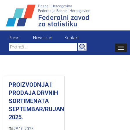
Skip
to
content
Press
Newsletter
Kontakt
Search
for:
PROIZVODNJA I
PRODAJA DRVNIH
SORTIMENATA
SEPTEMBAR/RUJAN
2025.
28.10.2025