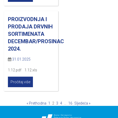
PROIZVODNJA I
PRODAJA DRVNIH
SORTIMENATA
DECEMBAR/PROSINAC
2024.
31.01.2025
1.12.pdf 1.12.xls
Pročitaj više
« Prethodna
1
2
3
4
…
16
Sljedeća »