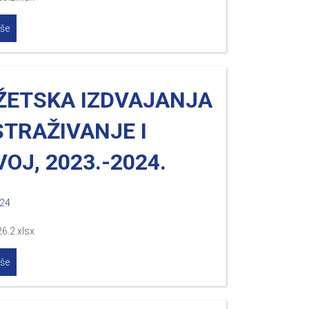
iše
ŽETSKA IZDVAJANJA
STRAŽIVANJE I
OJ, 2023.-2024.
024
6.2.xlsx
iše