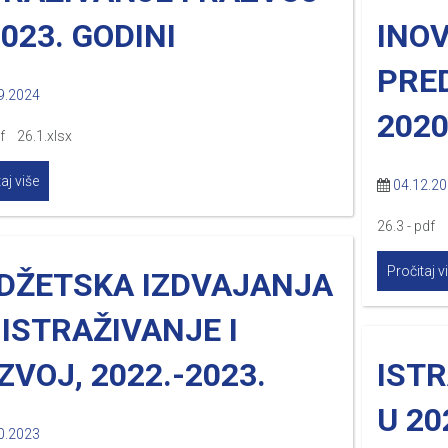
2023. GODINI
INO
PRE
9.2024
2020
f 26.1.xlsx
aj više
04.12.2
26.3 - pdf 
Pročitaj v
DŽETSKA IZDVAJANJA
 ISTRAŽIVANJE I
ZVOJ, 2022.-2023.
ISTR
U 20
0.2023