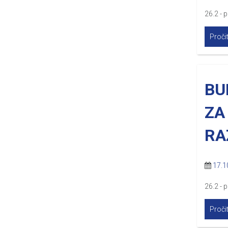
26.2 - 
Pročit
BU
ZA
RA
17.1
26.2 - 
Pročit