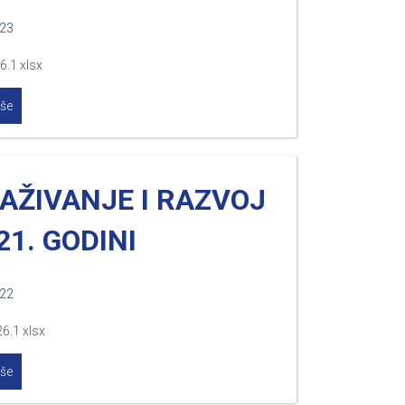
023
6.1 xlsx
iše
AŽIVANJE I RAZVOJ
21. GODINI
022
6.1 xlsx
iše