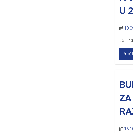
U 
10.0
26.1.pd
Pročit
BU
ZA
RA
16.1