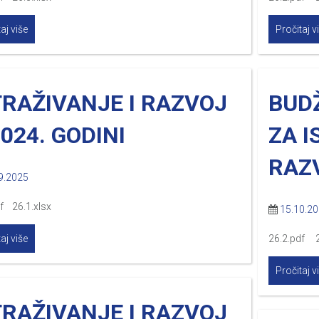
aj više
Pročitaj v
TRAŽIVANJE I RAZVOJ
BUD
2024. GODINI
ZA I
RAZV
9.2025
f 26.1.xlsx
15.10.2
aj više
26.2.pdf 2
Pročitaj v
TRAŽIVANJE I RAZVOJ