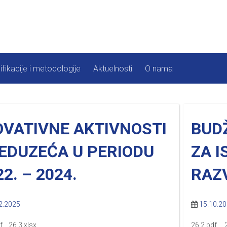
ifikacije i metodologije
Aktuelnosti
O nama
OVATIVNE AKTIVNOSTI
BUD
EDUZEĆA U PERIODU
ZA I
2. – 2024.
RAZV
2.2025
15.10.2
f 26.3.xlsx
26.2.pdf 2