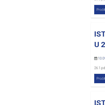
Pročit
IS
U 
10.0
26.1.pd
Pročit
IS