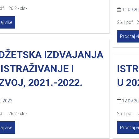
pdf 26.2 - xlsx
11.09.2
aj više
26.1 pdf 2
Pročitaj v
DŽETSKA IZDVAJANJA
 ISTRAŽIVANJE I
ISTR
ZVOJ, 2021.-2022.
U 20
0.2022
12.09.2
pdf 26.2 - xlsx
26.1 pdf 2
aj više
Pročitaj v