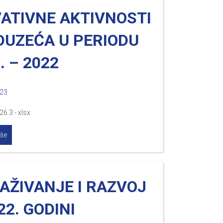
VATIVNE AKTIVNOSTI
DUZEĆA U PERIODU
. – 2022
023
26.3 - xlsx
iše
AŽIVANJE I RAZVOJ
22. GODINI