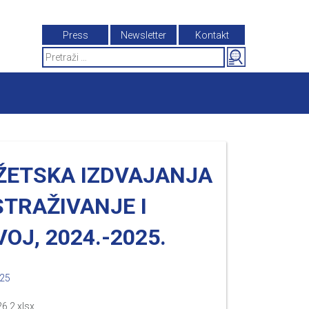
Press
Newsletter
Kontakt
Search
for:
ŽETSKA IZDVAJANJA
STRAŽIVANJE I
OJ, 2024.-2025.
025
6.2.xlsx