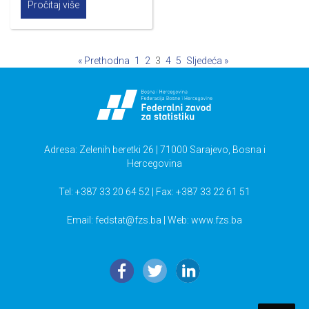
Pročitaj više
« Prethodna
1
2
3
4
5
Sljedeća »
Adresa: Zelenih beretki 26 | 71000 Sarajevo, Bosna i
Hercegovina
Tel: +387 33 20 64 52 | Fax: +387 33 22 61 51
Email:
fedstat@fzs.ba
| Web: www.fzs.ba