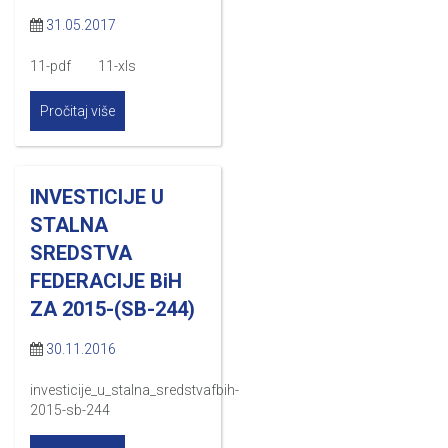
31.05.2017
11-pdf 11-xls
Pročitaj više
INVESTICIJE U
STALNA
SREDSTVA
FEDERACIJE BiH
ZA 2015-(SB-244)
30.11.2016
investicije_u_stalna_sredstvafbih-
2015-sb-244