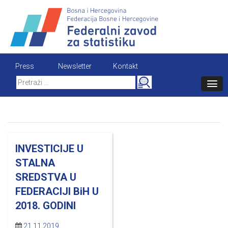
Skip
to
content
Press
Newsletter
Kontakt
Search
for:
INVESTICIJE U
STALNA
SREDSTVA U
FEDERACIJI BiH U
2018. GODINI
21.11.2019