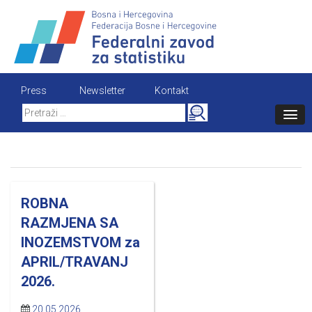
Skip
to
content
Press
Newsletter
Kontakt
Search
for:
ROBNA
RAZMJENA SA
INOZEMSTVOM za
APRIL/TRAVANJ
2026.
20.05.2026