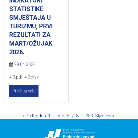
INDIKATORI
STATISTIKE
SMJEŠTAJA U
TURIZMU, PRVI
REZULTATI ZA
MART/OŽUJAK
2026.
29.04.2026
4.3.pdf 4.3.xlsx
Pročitaj više
« Prethodna
1
…
4
5
6
7
8
…
253
Sljedeća »