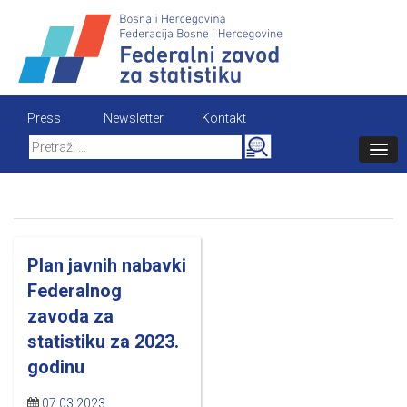
Skip
to
content
Press
Newsletter
Kontakt
Search
for:
Plan javnih nabavki
Federalnog
zavoda za
statistiku za 2023.
godinu
07.03.2023