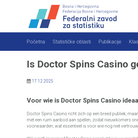
Skip
to
content
Početna
Statističke oblasti
Publikacije
Klas
Is Doctor Spins Casino g
17.12.2025
Voor wie is Doctor Spins Casino ideaa
Doctor Spins Casino richt zich op een breed publiek, maar 
met een ruim aanbod aan spellen, zodat nieuwkomers snel 
voorwaarden, wat essentieel is voor wie nog niet vertrouw