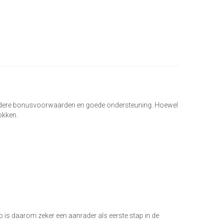
heldere bonusvoorwaarden en goede ondersteuning. Hoewel
okken.
o is daarom zeker een aanrader als eerste stap in de