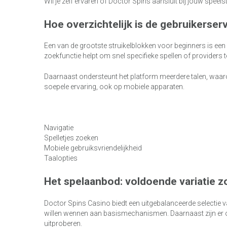
Wil je zelf ervaren of Doctor Spins aansluit bij jouw speels
Hoe overzichtelijk is de gebruikerser
Een van de grootste struikelblokken voor beginners is een 
zoekfunctie helpt om snel specifieke spellen of providers t
Daarnaast ondersteunt het platform meerdere talen, waaron
soepele ervaring, ook op mobiele apparaten.
Navigatie
Spelletjes zoeken
Mobiele gebruiksvriendelijkheid
Taalopties
Het spelaanbod: voldoende variatie z
Doctor Spins Casino biedt een uitgebalanceerde selectie v
willen wennen aan basismechanismen. Daarnaast zijn er ook 
uitproberen.