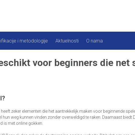
ifikacije i metodologije
Aktuelnosti
O nama
eschikt voor beginners die net
l?
heeft zeker elementen die het aantrekkelijk maken voor beginnende speler
hun weg kunnen vinden zonder overweldigd te raken. Daarnaast biedt Do
d is met online gokken.