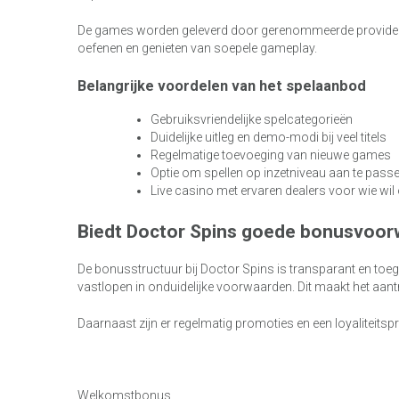
De games worden geleverd door gerenommeerde providers z
oefenen en genieten van soepele gameplay.
Belangrijke voordelen van het spelaanbod
Gebruiksvriendelijke spelcategorieën
Duidelijke uitleg en demo-modi bij veel titels
Regelmatige toevoeging van nieuwe games
Optie om spellen op inzetniveau aan te pass
Live casino met ervaren dealers voor wie wi
Biedt Doctor Spins goede bonusvoor
De bonusstructuur bij Doctor Spins is transparant en toeg
vastlopen in onduidelijke voorwaarden. Dit maakt het aantr
Daarnaast zijn er regelmatig promoties en een loyalitei
Welkomstbonus