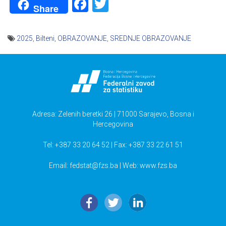
Facebook
Twitter
Share
2025
,
Bilteni
,
OBRAZOVANJE
,
SREDNJE OBRAZOVANJE
Navigacija
članaka
Adresa: Zelenih beretki 26 | 71000 Sarajevo, Bosna i
Hercegovina
Tel: +387 33 20 64 52 | Fax: +387 33 22 61 51
Email:
fedstat@fzs.ba
| Web: www.fzs.ba