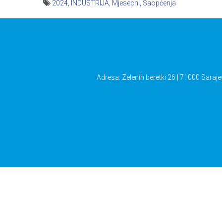
2024
,
INDUSTRIJA
,
Mjesecni
,
Saopćenja
Navigacija
članaka
Adresa: Zelenih beretki 26 | 71000 Saraje