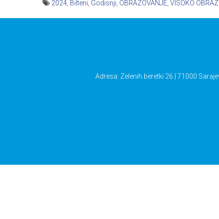
2024
,
Bilteni
,
Godisnji
,
OBRAZOVANJE
,
VISOKO OBRA
Navigacija
članaka
Adresa: Zelenih beretki 26 | 71000 Saraje