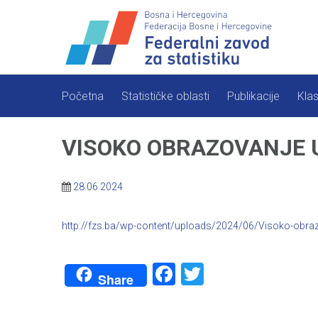
Skip
to
content
Početna
Statističke oblasti
Publikacije
Klas
VISOKO OBRAZOVANJE U 
28.06.2024
http://fzs.ba/wp-content/uploads/2024/06/Visoko-obraz
Facebook
Twitter
Share