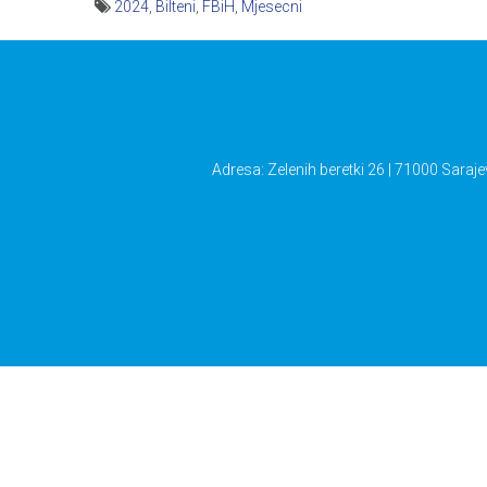
2024
,
Bilteni
,
FBiH
,
Mjesecni
Navigacija
članaka
Adresa: Zelenih beretki 26 | 71000 Saraje