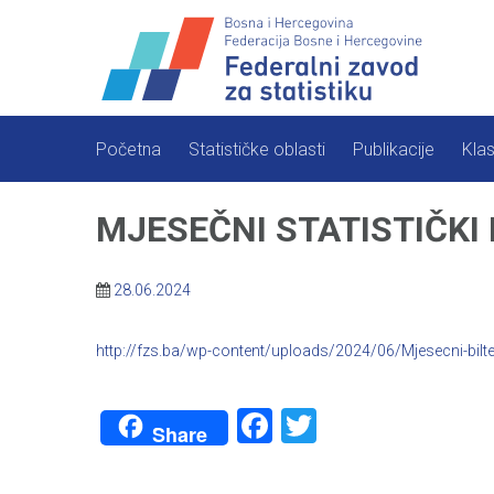
Skip
to
content
Početna
Statističke oblasti
Publikacije
Klas
MJESEČNI STATISTIČKI 
28.06.2024
http://fzs.ba/wp-content/uploads/2024/06/Mjesecni-bilte
Facebook
Twitter
Share