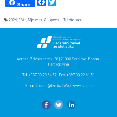
Facebook
Twitter
Share
2024
,
FBiH
,
Mjesecni
,
Saopćenja
,
Tržište rada
Navigacija
članaka
Adresa: Zelenih beretki 26 | 71000 Sarajevo, Bosna i
Hercegovina
Tel: +387 33 20 64 52 | Fax: +387 33 22 61 51
Email:
fedstat@fzs.ba
| Web: www.fzs.ba