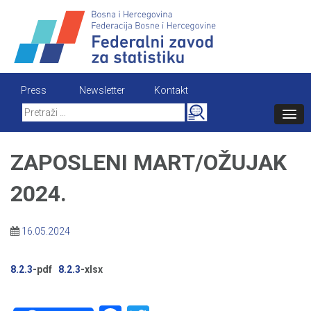
Skip
to
content
Press
Newsletter
Kontakt
Search
for:
ZAPOSLENI MART/OŽUJAK
2024.
16.05.2024
8.2.3
-pdf
8.2.3
-xlsx