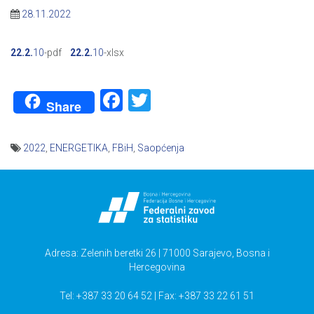
28.11.2022
22.2.
10
-pdf
22.2.
10
-xlsx
Facebook
Twitter
Share
2022
,
ENERGETIKA
,
FBiH
,
Saopćenja
Navigacija
članaka
Adresa: Zelenih beretki 26 | 71000 Sarajevo, Bosna i
Hercegovina
Tel: +387 33 20 64 52 | Fax: +387 33 22 61 51