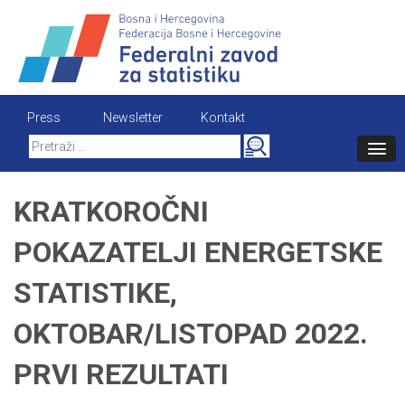
Skip
to
content
Press
Newsletter
Kontakt
Search
for:
KRATKOROČNI
POKAZATELJI ENERGETSKE
STATISTIKE,
OKTOBAR/LISTOPAD 2022.
PRVI REZULTATI