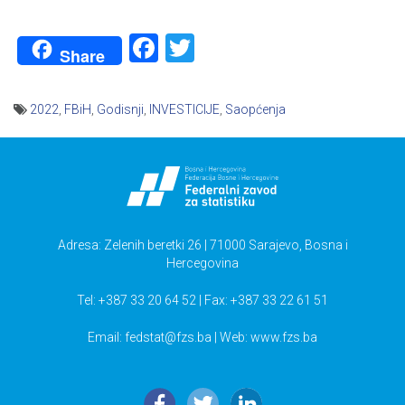
Facebook
Twitter
Share
2022
,
FBiH
,
Godisnji
,
INVESTICIJE
,
Saopćenja
Navigacija
članaka
Adresa: Zelenih beretki 26 | 71000 Sarajevo, Bosna i
Hercegovina
Tel: +387 33 20 64 52 | Fax: +387 33 22 61 51
Email:
fedstat@fzs.ba
| Web: www.fzs.ba