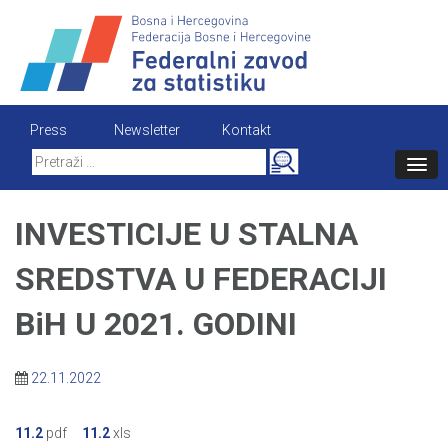
Skip
to
content
Press
Newsletter
Kontakt
Search
for:
INVESTICIJE U STALNA
SREDSTVA U FEDERACIJI
BiH U 2021. GODINI
22.11.2022
11.2
pdf
11.2
xls