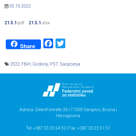
05.10.2022
21.5.1
-pdf
21.5.1
-xlsx
Facebook
Twitter
Share
2022
,
FBiH
,
Godisnji
,
PST
,
Saopćenja
Navigacija
članaka
Adresa: Zelenih beretki 26 | 71000 Sarajevo, Bosna i
Hercegovina
Tel: +387 33 20 64 52 | Fax: +387 33 22 61 51