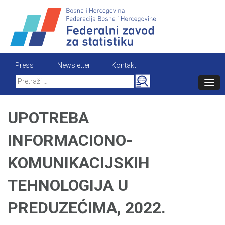
Skip
to
content
Press
Newsletter
Kontakt
Search
for:
UPOTREBA
INFORMACIONO-
KOMUNIKACIJSKIH
TEHNOLOGIJA U
PREDUZEĆIMA, 2022.