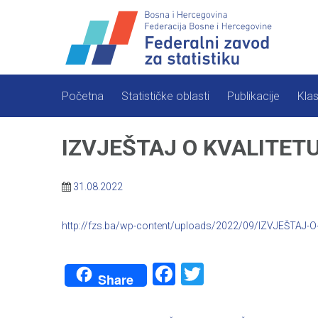
Skip
to
content
Početna
Statističke oblasti
Publikacije
Klas
IZVJEŠTAJ O KVALITETU –
31.08.2022
http://fzs.ba/wp-content/uploads/2022/09/IZVJEŠTAJ-O-
Facebook
Twitter
Share