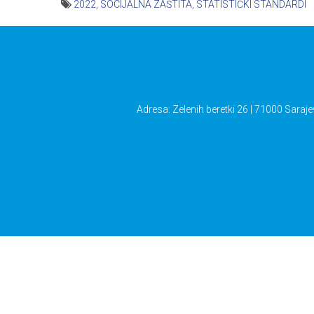
2022
,
SOCIJALNA ZAŠTITA
,
STATISTIČKI STANDARDI
Navigacija
članaka
Adresa: Zelenih beretki 26 | 71000 Saraje