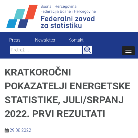
Skip
to
content
Press
Newsletter
Kontakt
Search
for:
KRATKOROČNI
POKAZATELJI ENERGETSKE
STATISTIKE, JULI/SRPANJ
2022. PRVI REZULTATI
29.08.2022