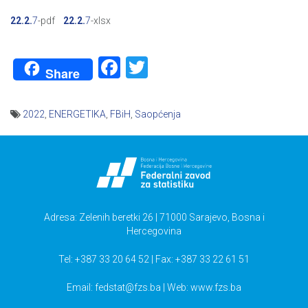
22.2.
7
-pdf
22.2.
7
-xlsx
Facebook
Twitter
Share
2022
,
ENERGETIKA
,
FBiH
,
Saopćenja
Navigacija
članaka
Adresa: Zelenih beretki 26 | 71000 Sarajevo, Bosna i
Hercegovina
Tel: +387 33 20 64 52 | Fax: +387 33 22 61 51
Email:
fedstat@fzs.ba
| Web: www.fzs.ba