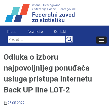
Skip
to
content
Press
Newsletter
Kontakt
Search
for:
Odluka o izboru
najpovoljnijeg ponuđača
usluga pristupa internetu
Back UP line LOT-2
25.05.2022