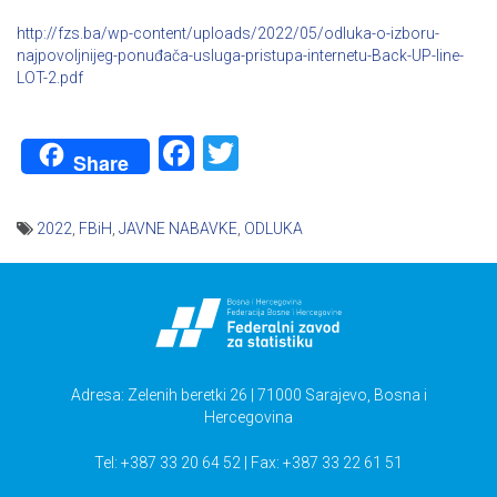
http://fzs.ba/wp-content/uploads/2022/05/odluka-o-izboru-
najpovoljnijeg-ponuđača-usluga-pristupa-internetu-Back-UP-line-
LOT-2.pdf
Facebook
Twitter
Share
2022
,
FBiH
,
JAVNE NABAVKE
,
ODLUKA
Navigacija
članaka
Adresa: Zelenih beretki 26 | 71000 Sarajevo, Bosna i
Hercegovina
Tel: +387 33 20 64 52 | Fax: +387 33 22 61 51