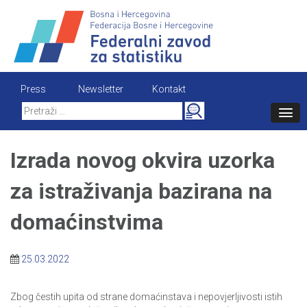
Skip
to
content
Press
Newsletter
Kontakt
Search
for:
Izrada novog okvira uzorka
za istraživanja bazirana na
domaćinstvima
25.03.2022
Zbog čestih upita od strane domaćinstava i nepovjerljivosti istih