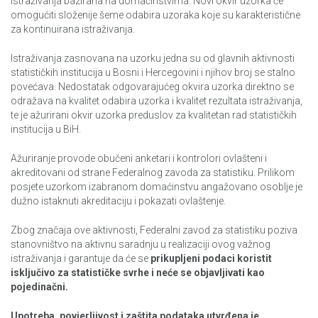
istraživanja bazirana na domaćinstvima. Novi okvir uzorka će
omogućiti složenije šeme odabira uzoraka koje su karakteristične
za kontinuirana istraživanja.
Istraživanja zasnovana na uzorku jedna su od glavnih aktivnosti
statističkih institucija u Bosni i Hercegovini i njihov broj se stalno
povećava. Nedostatak odgovarajućeg okvira uzorka direktno se
odražava na kvalitet odabira uzorka i kvalitet rezultata istraživanja,
te je ažurirani okvir uzorka preduslov za kvalitetan rad statističkih
institucija u BiH.
Ažuriranje provode obučeni anketari i kontrolori ovlašteni i
akreditovani od strane Federalnog zavoda za statistiku. Prilikom
posjete uzorkom izabranom domaćinstvu angažovano osoblje je
dužno istaknuti akreditaciju i pokazati ovlaštenje.
Zbog značaja ove aktivnosti, Federalni zavod za statistiku poziva
stanovništvo na aktivnu saradnju u realizaciji ovog važnog
istraživanja i garantuje da će se
prikupljeni
podaci koristit
isključivo za statističke svrhe i neće se objavljivati kao
pojedinačni.
Upotreba, povjerljivost i zaštita podataka utvrđena je