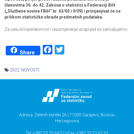
članovima 36. do 42. Zakona o statistici u Federaciji BiH
(„Službene novine FBiH“ br. 63/03 i 9/09) i primjenjivat će se
prilikom statističke obrade predmetnih podataka
.
Za vašu kooperativnost i razumijevanje unaprijed se zahvaljujemo.
Facebook
Twitter
Share
2022
,
NOVOSTI
Navigacija
članaka
Adresa: Zelenih beretki 26 | 71000 Sarajevo, Bosna i
Hercegovina
Tel: +387 33 20 64 52 | Fax: +387 33 22 61 51