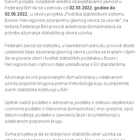
tokom posjeta ovlaštenih anketra obavještavamo javnost u
Federaciji BiH da se u periodu od
02.03.2022. godine do
02.05.2022.
, u okviru projekta „Podrška statističkom sistemu
Bosne i Hercegovine za pripremu glavnog okvira za uzorak“, na
teritoriji Federacije BiH provodi anketiranje domaćinstava za
potrebe ažuriranja statističkog okvira uzorka.
Federalni zavod za statistiku, u navedenom periodu, provodi deseti
i jedanesti talas ažuriranja glavnog okvira uzorka sa krajnjim ciljem
da se poveća obim i kvalitet statističkih podataka u Bosni i
Hercegovini kao i njihovo dalje usklađivanje s EU standardima.
Ažuriranje se vrši popisivanjem domaćinstava u odabranom
uzorku popisnih krugova prema metodologiji koju su pripremile
sve tri statističke institucije u BiH.
Upitnik sadrži podatke o adresama, podatke o statusu objekta kao
i osnovne podatke o članovima domaćinstva ( ime i prezime, spol,
datum rođenja, podatke o završenoj školi i broj telefeona) u
odabranom popisnom krugu.
Svrha projekta je da se dobije novi statistički okvir uzorka za