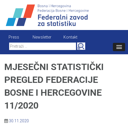
Skip
to
content
Press
Newsletter
Kontakt
Search
for:
MJESEČNI STATISTIČKI
PREGLED FEDERACIJE
BOSNE I HERCEGOVINE
11/2020
30.11.2020