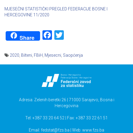
MJESEČNI STATISTIČKI PREGLED FEDERACIJE BOSNE I
HERCEGOVINE 11/2020
Facebook
Twitter
Share
2020
,
Bilteni
,
FBiH
,
Mjesecni
,
Saopćenja
Navigacija
članaka
Adresa: Zelenih beretki 26 | 71000 Sarajevo, Bosna i
Hercegovina
Tel: +387 33 20 64 52 | Fax: +387 33 22 61 51
Email:
fedstat@fzs.ba
| Web: www.fzs.ba