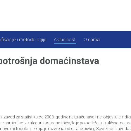
ifikacije i metodologije
Aktuelnosti
O nama
 potrošnja domaćinstava
ni zavod za statistiku od 2008. godine ne izračunava i ne objavljuje ind
tne namirnice iz kategorije ishrane i pića, te je po sadržaju i količina
vu metodologije koja je razvijena od strane bivšeg Saveznog zavoda za 