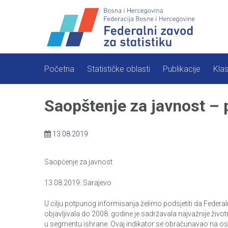
Skip
to
content
Početna
Statističke oblasti
Publikacije
Klas
Saopštenje za javnost –
13.08.2019
Saopćenje za javnost
13.08.2019. Sarajevo
U cilju potpunog informisanja želimo podsjetiti da Federal
objavljivala do 2008. godine je sadržavala najvažnije živo
u segmentu ishrane. Ovaj indikator se obračunavao na osno