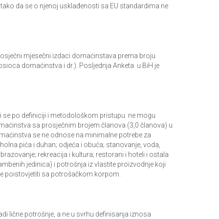
 tako da se o njenoj usklađenosti sa EU standardima ne
 prosječni mjesečni izdaci domaćinstava prema broju
ioca domaćinstva i dr.). Posljednja Anketa u BiH je
 se po definiciji i metodološkom pristupu ne mogu
omaćinstva sa prosječnim brojem članova (3,0 članova) u
i domaćinstva se ne odnose na minimalne potrebe za
olna pića i duhan; odjeća i obuća; stanovanje, voda,
azovanje; rekreacija i kultura; restorani i hoteli i ostala
benih jedinica) i potrošnja iz vlastite proizvodnje koji
e poistovjetiti sa potrošačkom korpom.
i lične potrošnje, a ne u svrhu definisanja iznosa