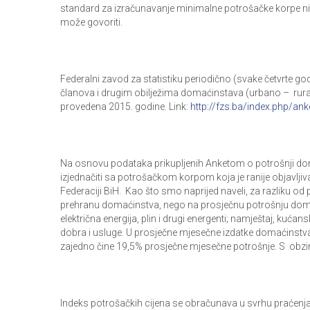
standard za izračunavanje minimalne potrošačke korpe nit
može govoriti.
Federalni zavod za statistiku periodično (svake četvrte g
članova i drugim obilježima domaćinstava (urbano – rura
provedena 2015. godine. Link:
http://fzs.ba/index.php/a
Na osnovu podataka prikupljenih Anketom o potrošnji dom
izjednačiti sa potrošačkom korpom koja je ranije objavl
Federaciji BiH. Kao što smo naprijed naveli, za razliku o
prehranu domaćinstva, nego na prosječnu potrošnju domaći
električna energija, plin i drugi energenti; namještaj, kućan
dobra i usluge. U prosječne mjesečne izdatke domaćinstva uk
zajedno čine 19,5% prosječne mjesečne potrošnje. S obz
Indeks potrošačkih cijena se obračunava u svrhu praćenja 