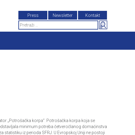
Press
Newsletter
Kontakt
Search
for:
ikator „Potrošačka korpa”. Potrošačka korpa koja se
ma predstavljala minimum potreba četveročlanog domaćinstva
statistiku iz perioda SFRJ. U Evropskoj Uniji ne postoji