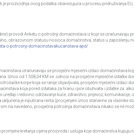
i je proizvodnja ovog podatka obavezujuća u procesu pridruživanja EU,
odine) provodi Anketu o potrošnji domaćinstava iz koje se izračunavaju
lno, obrazovnom statusu nosioca domaćinstva, status u zaposlenju nos
nketa-o-potrosnji-domacinstavakucanstava-apd/
aćinstava izračunavaju se prosječni mjesečni izdaci domaćinstava koji
jivana. Iznos od 1.508,04 KM se odnosi na prosječne mjesečne izdatke d
d potrošačke korpe koja se ranije objavljivala, prosječni mjesečni izdac
nstava koja pored izdataka za hranu i piće obuhvata i izdatke za: alkoh
ski uređaji i redovno održavanje kuće; zdravstvo; prijevoz; komunikacije; obr
ljučena je inputirana renta (procjenjeni iznos stanarine za vlasnike stam
irom na navedeno, prosječna potrošnja domaćinstava nikako se ne mož
promjene kretanja cijena proizvoda i usluga koje domaćinstva kupuju rad